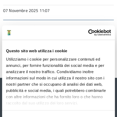
07 Novembre 2025 11:07
Struttura di riferimento
Direzione generale
Questo sito web utilizza i cookie
Ufficio Stampa
Utilizziamo i cookie per personalizzare contenuti ed
annunci, per fornire funzionalità dei social media e per
analizzare il nostro traffico. Condividiamo inoltre
informazioni sul modo in cui utilizza il nostro sito con i
nostri partner che si occupano di analisi dei dati web,
Galleria
pubblicità e social media, i quali potrebbero combinarle
con altre informazioni che ha fornito loro o che hanno
Vai
È
raccolto dal suo utilizzo dei loro servizi.
possibile
alla
navigare
le