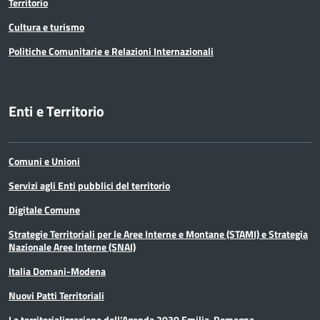
Territorio
Cultura e turismo
Politiche Comunitarie e Relazioni Internazionali
Enti e Territorio
Comuni e Unioni
Servizi agli Enti pubblici del territorio
Digitale Comune
Strategie Territoriali per le Aree Interne e Montane (STAMI) e Strategia
Nazionale Aree Interne (SNAI)
Italia Domani-Modena
Nuovi Patti Territoriali
La territorializzazione dell’Agenda 2030 Emilia-Romagna