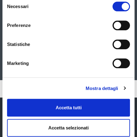
slide
Selezione
slide
Necessari
utilizzando
del
successiva
i
consenso
tasti
freccia
Preferenze
Statistiche
Marketing
Presentazione: Bonaccini Ferrai Muzzarelli
Pubblicato: 07 Novembre 2025
Mostra dettagli
Accetta tutti
Provincia di Modena
Accetta selezionati