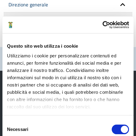
Direzione generale
Organizzazione del Personale
Questo sito web utilizza i cookie
Pubblicato: 03 Aprile 2025
—
Utilizziamo i cookie per personalizzare contenuti ed
Ultima modifica: 24 Settembre 2025
annunci, per fornire funzionalità dei social media e per
analizzare il nostro traffico. Condividiamo inoltre
informazioni sul modo in cui utilizza il nostro sito con i
nostri partner che si occupano di analisi dei dati web,
pubblicità e social media, i quali potrebbero combinarle
Provincia di Modena
con altre informazioni che ha fornito loro o che hanno
raccolto dal suo utilizzo dei loro servizi.
Selezione
Necessari
del