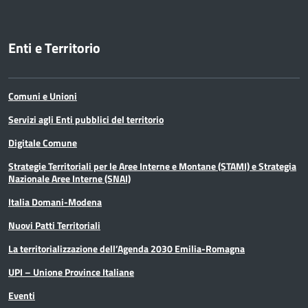
Enti e Territorio
Comuni e Unioni
Servizi agli Enti pubblici del territorio
Digitale Comune
Strategie Territoriali per le Aree Interne e Montane (STAMI) e Strategia
Nazionale Aree Interne (SNAI)
Italia Domani-Modena
Nuovi Patti Territoriali
La territorializzazione dell’Agenda 2030 Emilia-Romagna
UPI – Unione Province Italiane
Eventi