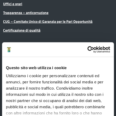
Uffici e orari
Trasparenza – anticorruzione
CUG – Comitato Unico di Garanzia per le Pari Opportunità
Certificazione di qualità
Servizi
Questo sito web utilizza i cookie
Servizi online
Utilizziamo i cookie per personalizzare contenuti ed
Modulistica
annunci, per fornire funzionalità dei social media e per
URP
analizzare il nostro traffico. Condividiamo inoltre
informazioni sul modo in cui utilizza il nostro sito con i
Strumenti di Tutela Amministrativa e Giurisdizionale
nostri partner che si occupano di analisi dei dati web,
Difensore Civico
pubblicità e social media, i quali potrebbero combinarle
con altre informazioni che ha fornito loro o che hanno
Archivio e Biblioteca