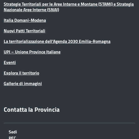
Strategie Territoriali per le Aree Interne e Montane (STAMI) e Strategia
Nazionale Aree Interne (SNAI)
Italia Domani-Modena
Nuovi Patti Territoriali
La territorializzazione dell’Agenda 2030 Emilia-Romagna
UPI – Unione Province Italiane
Eventi
Esplora il territorio
Gallerie di immagini
Contatta la Provincia
Sedi
PEC