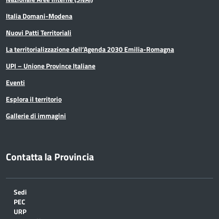
Italia Domani-Modena
Nuovi Patti Territoriali
La territorializzazione dell’Agenda 2030 Emilia-Romagna
UPI – Unione Province Italiane
Eventi
Esplora il territorio
Gallerie di immagini
Contatta la Provincia
Sedi
PEC
URP