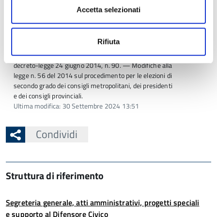
elettorale
Accetta selezionati
Ultima modifica: 30 Settembre 2024 13:51
Rifiuta
Circolare del Ministero dell'Interno n. 35/2014
Legge 11 agosto 2014, n. 114, di conversione del
decreto-legge 24 giugno 2014, n. 90. — Modifiche alla
legge n. 56 del 2014 sul procedimento per le elezioni di
secondo grado dei consigli metropolitani, dei presidenti
e dei consigli provinciali.
Ultima modifica: 30 Settembre 2024 13:51
Condividi
Struttura di riferimento
Segreteria generale, atti amministrativi, progetti speciali
e supporto al Difensore Civico