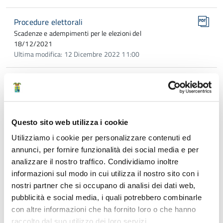
Procedure elettorali
Scadenze e adempimenti per le elezioni del
18/12/2021
Ultima modifica: 12 Dicembre 2022 11:00
Cronoprogramma degli adempimenti elettorali
Elezioni Provinciali del 18/12/2021
Ultima modifica: 12 Dicembre 2022 11:00
Questo sito web utilizza i cookie
Vademecum
Utilizziamo i cookie per personalizzare contenuti ed
Elezioni Provinciali del 18/12/2021
annunci, per fornire funzionalità dei social media e per
Ultima modifica: 12 Dicembre 2022 11:00
analizzare il nostro traffico. Condividiamo inoltre
informazioni sul modo in cui utilizza il nostro sito con i
FAQ
nostri partner che si occupano di analisi dei dati web,
Elezioni Provinciali del 18/12/2021
pubblicità e social media, i quali potrebbero combinarle
Ultima modifica: 17 Luglio 2024 12:38
con altre informazioni che ha fornito loro o che hanno
raccolto dal suo utilizzo dei loro servizi.