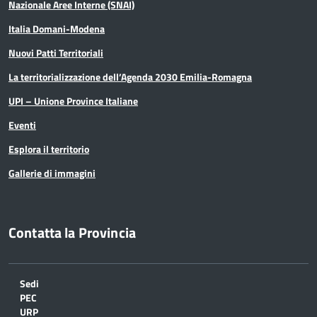
Nazionale Aree Interne (SNAI)
Italia Domani-Modena
Nuovi Patti Territoriali
La territorializzazione dell’Agenda 2030 Emilia-Romagna
UPI – Unione Province Italiane
Eventi
Esplora il territorio
Gallerie di immagini
Contatta la Provincia
Sedi
PEC
URP