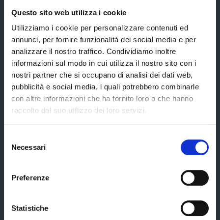
Trasparenza – anticorruzione
Questo sito web utilizza i cookie
CUG – Comitato Unico di Garanzia per le Pari Opportunità
Utilizziamo i cookie per personalizzare contenuti ed
annunci, per fornire funzionalità dei social media e per
Certificazione di qualità
analizzare il nostro traffico. Condividiamo inoltre
informazioni sul modo in cui utilizza il nostro sito con i
nostri partner che si occupano di analisi dei dati web,
Servizi
pubblicità e social media, i quali potrebbero combinarle
con altre informazioni che ha fornito loro o che hanno
raccolto dal suo utilizzo dei loro servizi.
Servizi online
Modulistica
Selezione
Necessari
del
URP
consenso
Strumenti di Tutela Amministrativa e Giurisdizionale
Preferenze
Difensore Civico
Archivio e Biblioteca
Statistiche