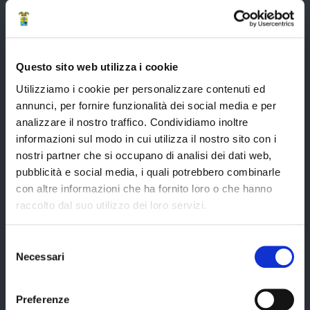
Elezioni del Presidente della Provincia del 28/01/2023
Elezioni provinciali – Archivio
Questo sito web utilizza i cookie
Atti generali
Utilizziamo i cookie per personalizzare contenuti ed
Uffici e orari
annunci, per fornire funzionalità dei social media e per
Trasparenza – anticorruzione
analizzare il nostro traffico. Condividiamo inoltre
CUG – Comitato Unico di Garanzia per le Pari Opportunità
informazioni sul modo in cui utilizza il nostro sito con i
nostri partner che si occupano di analisi dei dati web,
Certificazione di qualità
pubblicità e social media, i quali potrebbero combinarle
con altre informazioni che ha fornito loro o che hanno
raccolto dal suo utilizzo dei loro servizi.
Servizi
Selezione
Necessari
del
Servizi online
consenso
Modulistica
Preferenze