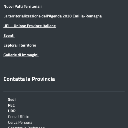
Nuovi Patti Territoriali
La territorializzazione dell’Agenda 2030 Emilia-Romagna
UPI – Unione Province Italiane
Eventi
Esplora il territorio
Gallerie di immagini
Contatta la Provincia
Sedi
PEC
URP
Cerca Ufficio
Cerca Persona
Contatta la Redazione