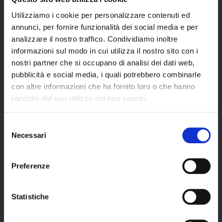
Provincia di Modena
Utilizziamo i cookie per personalizzare contenuti ed
annunci, per fornire funzionalità dei social media e per
analizzare il nostro traffico. Condividiamo inoltre
informazioni sul modo in cui utilizza il nostro sito con i
nostri partner che si occupano di analisi dei dati web,
Amministrazione
pubblicità e social media, i quali potrebbero combinarle
con altre informazioni che ha fornito loro o che hanno
raccolto dal suo utilizzo dei loro servizi.
Organi di governo
Elezioni Provinciali del 29/09/2024
Selezione
Necessari
del
Elezioni del Presidente della Provincia del 28/01/2023
consenso
Elezioni provinciali – Archivio
Preferenze
Atti generali
Uffici e orari
Statistiche
Trasparenza – anticorruzione