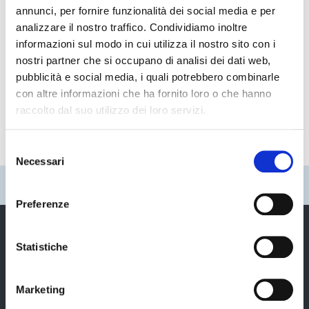
annunci, per fornire funzionalità dei social media e per
Struttura di riferimento
analizzare il nostro traffico. Condividiamo inoltre
informazioni sul modo in cui utilizza il nostro sito con i
nostri partner che si occupano di analisi dei dati web,
Direzione generale
pubblicità e social media, i quali potrebbero combinarle
con altre informazioni che ha fornito loro o che hanno
Ufficio Stampa
raccolto dal suo utilizzo dei loro servizi.
Selezione
Necessari
del
consenso
Pubblicato: 29 Maggio 2026
—
Ultima modifica: 04 Giugno 2026
Preferenze
Statistiche
Provincia di Modena
Marketing