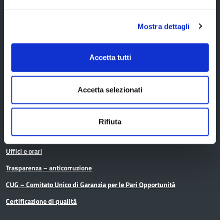
Mostra dettagli
Amministrazione
Accetta tutti
Organi di governo
Elezioni Provinciali del 29/09/2024
Accetta selezionati
Elezioni del Presidente della Provincia del 28/01/2023
Elezioni provinciali – Archivio
Rifiuta
Atti generali
Uffici e orari
Trasparenza – anticorruzione
CUG – Comitato Unico di Garanzia per le Pari Opportunità
Certificazione di qualità