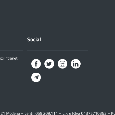
Social
izi Intranet
Facebook
Twitter
Instagram
LinkedIn
Telegram
41121 Modena – centr. 059.209.111 – C.F. e P.Iva 01375710363 –
Po