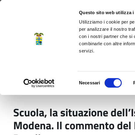
Regione Emilia-Romagna
Questo sito web utilizza i
Utilizziamo i cookie per pe
per analizzare il nostro tra
con i nostri partner che si
Provincia di Modena
combinarle con altre inform
servizi.
Amministrazione
Servizi
La P
Selezione
Necessari
del
Home
Comunicati stampa
Scuola, la situazi
consenso
Scuola, la situazione dell’
Modena. Il commento del P