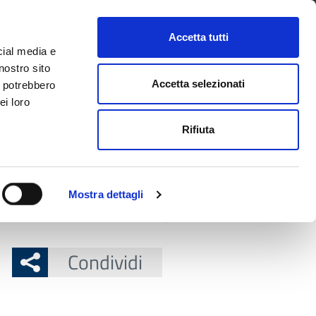
CONTATTI
URP
SERVIZI ONLINE
Accetta tutti
cial media e
Facebook
Twitter
Instagram
LinkedIn
Tel
Seguici su
nostro sito
Accetta selezionati
i potrebbero
ei loro
cerca nel sito
Rifiuta
 Territorio
Attuazione misure PNRR
Mostra dettagli
residente della Provincia Braglia
Condividi