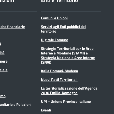
nzioni
Enti e Territorio
Comuni e Unioni
tiche finanziarie
Servizi agli Enti pubblici del
territorio
Digitale Comune
i
Strategie Territoriali per le Aree
ità
Interne e Montane (STAMI) e
Strategia Nazionale Aree Interne
enere
(SNAI)
ciale
Italia Domani-Modena
Nuovi Patti Territoriali
La territorializzazione dell’Agenda
2030 Emilia-Romagna
ismo
UPI – Unione Province Italiane
unitarie e Relazioni
Eventi