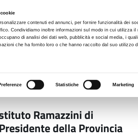
 cookie
rsonalizzare contenuti ed annunci, per fornire funzionalità dei so
ffico. Condividiamo inoltre informazioni sul modo in cui utilizza il 
 occupano di analisi dei dati web, pubblicità e social media, i qual
azioni che ha fornito loro o che hanno raccolto dal suo utilizzo d
rovincia informa
Temi e Funzioni
Enti e
Preferenze
Statistiche
Marketing
one dell’Istituto Ramazzini di Modena. Il commento del P
Istituto Ramazzini di
residente della Provincia