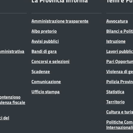
La Provincia informa
Temi e Fu
Amministrazione trasparente
Avvocatura
Albo pretorio
Bilanci e Poli
Avvisi pubblici
Istruzione
mministrativa
Bandi di gara
Lavori pubblic
Concorsi e selezioni
Pari Opportun
Scadenze
Violenza di g
Comunicazione
Polizia Provin
Ufficio stampa
Statistica
Contenzioso
Territorio
ulenza fiscale
Cultura e tur
ci del
Politiche Com
Internazionali