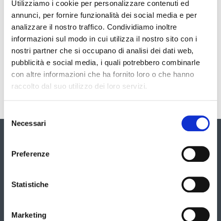
Utilizziamo i cookie per personalizzare contenuti ed
annunci, per fornire funzionalità dei social media e per
Struttura di riferimento
analizzare il nostro traffico. Condividiamo inoltre
informazioni sul modo in cui utilizza il nostro sito con i
Direzione generale
nostri partner che si occupano di analisi dei dati web,
pubblicità e social media, i quali potrebbero combinarle
Ufficio Stampa
con altre informazioni che ha fornito loro o che hanno
raccolto dal suo utilizzo dei loro servizi.
Selezione
Necessari
del
consenso
Galleria
Preferenze
Vai
È
possibile
alla
navigare
Statistiche
le
slide
slide
utilizzando
successiva
i
Marketing