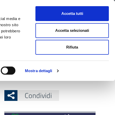
CONTATTI
URP
SERVIZI ONLINE
Accetta tutti
cial media e
Facebook
Twitter
Instagram
LinkedIn
Tel
Seguici su
nostro sito
Accetta selezionati
i potrebbero
ei loro
cerca nel sito
Rifiuta
 Territorio
Attuazione misure PNRR
Mostra dettagli
femminile in provincia di Modena
Condividi