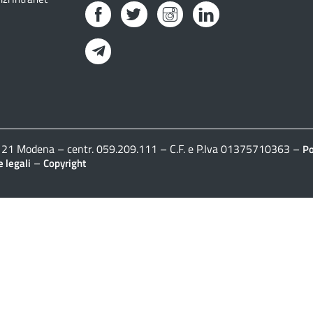
Facebook
Twitter
Instagram
LinkedIn
Telegram
41121 Modena – centr. 059.209.111 – C.F. e P.Iva 01375710363 –
Po
–
 legali
Copyright