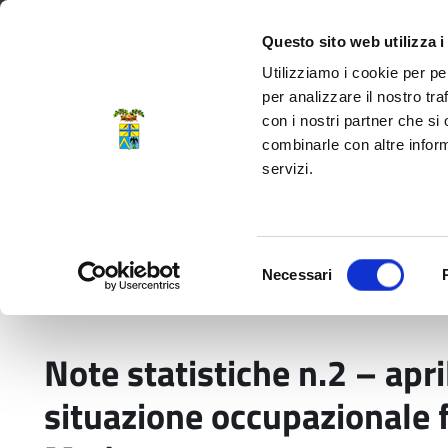
Regione Emilia-Romagna
Questo sito web utilizza i
Utilizziamo i cookie per pe
per analizzare il nostro tra
con i nostri partner che si
Provincia di Modena
combinarle con altre inform
servizi.
Amministrazione
Servizi
La P
Selezione
Necessari
del
Home
Pubblicazioni
Note statistiche n.2 – 
consenso
Note statistiche n.2 – apri
situazione occupazionale f