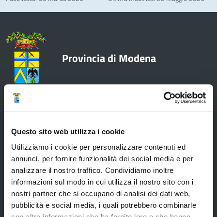
Provincia di Modena
Amministrazione
Questo sito web utilizza i cookie
Utilizziamo i cookie per personalizzare contenuti ed
Organi di governo
annunci, per fornire funzionalità dei social media e per
Elezioni Provinciali del 29/09/2024
analizzare il nostro traffico. Condividiamo inoltre
informazioni sul modo in cui utilizza il nostro sito con i
Elezioni del Presidente della Provincia del 28/01/2023
nostri partner che si occupano di analisi dei dati web,
Elezioni provinciali – Archivio
pubblicità e social media, i quali potrebbero combinarle
con altre informazioni che ha fornito loro o che hanno