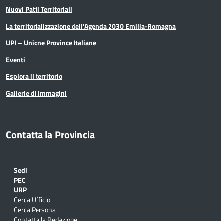
Nuovi Patti Territoriali
La territorializzazione dell’Agenda 2030 Emilia-Romagna
UPI – Unione Province Italiane
Eventi
Esplora il territorio
Gallerie di immagini
Contatta la Provincia
Sedi
PEC
URP
Cerca Ufficio
Cerca Persona
Contatta la Redazione