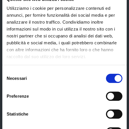
CUG – Comitato Unico di Garanzia per le Pari Opportunità
Utilizziamo i cookie per personalizzare contenuti ed
Certificazione di qualità
annunci, per fornire funzionalità dei social media e per
analizzare il nostro traffico. Condividiamo inoltre
informazioni sul modo in cui utilizza il nostro sito con i
Servizi
nostri partner che si occupano di analisi dei dati web,
pubblicità e social media, i quali potrebbero combinarle
con altre informazioni che ha fornito loro o che hanno
Servizi online
raccolto dal suo utilizzo dei loro servizi.
Modulistica
Selezione
URP
Necessari
del
Strumenti di Tutela Amministrativa e Giurisdizionale
consenso
Difensore Civico
Preferenze
Archivio e Biblioteca
Consigliera di Parità
Statistiche
Ufficio Associato del Contenzioso tributario e della consulenza fiscale
(UAC)