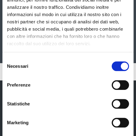
analizzare il nostro traffico. Condividiamo inoltre
informazioni sul modo in cui utilizza il nostro sito con i
nostri partner che si occupano di analisi dei dati web,
pubblicità e social media, i quali potrebbero combinarle
con altre informazioni che ha fornito loro o che hanno
Sala di consiglio provinciale - Modena, 27/11/2025 -
raccolto dal suo utilizzo dei loro servizi.
Convegno
Selezione
Necessari
del
Pubblicato: 04 Dicembre 2025
consenso
Preferenze
Statistiche
Provincia di Modena
Marketing