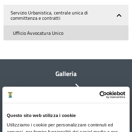
Servizio Urbanistica, centrale unica di
committenza e contratti
Ufficio Avvocatura Unico
Galleria
Vai
È
possibile
alla
navigare
le
slide
slide
utilizzando
successiva
Questo sito web utilizza i cookie
i
tasti
Utilizziamo i cookie per personalizzare contenuti ed
freccia
annunci, per fornire funzionalità dei social media e per