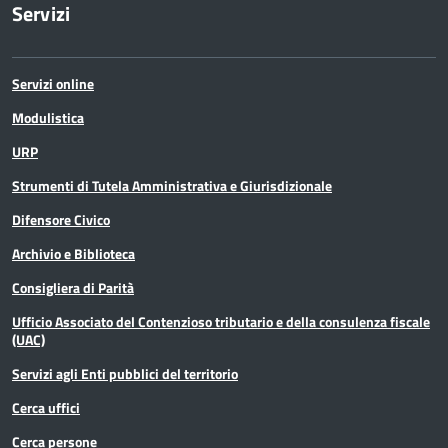
Servizi
Servizi online
Modulistica
URP
Strumenti di Tutela Amministrativa e Giurisdizionale
Difensore Civico
Archivio e Biblioteca
Consigliera di Parità
Ufficio Associato del Contenzioso tributario e della consulenza fiscale
(UAC)
Servizi agli Enti pubblici del territorio
Cerca uffici
Cerca persone