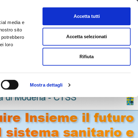
CONTATTI
URP
SERVIZI ONLINE
Accetta tutti
cial media e
Facebook
Twitter
Instagram
LinkedIn
Tel
Seguici su
nostro sito
Accetta selezionati
i potrebbero
ei loro
cerca nel sito
Rifiuta
 Territorio
Attuazione misure PNRR
Mostra dettagli