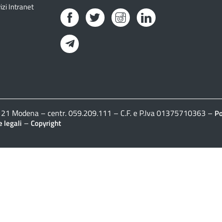
izi Intranet
Facebook
Twitter
Instagram
LinkedIn
Telegram
41121 Modena – centr. 059.209.111 – C.F. e P.Iva 01375710363 –
Po
–
 legali
Copyright