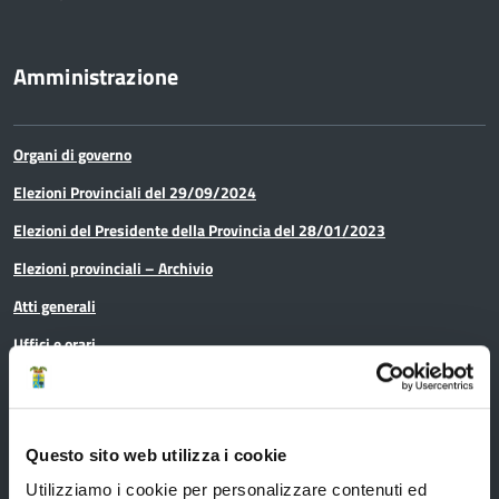
Amministrazione
Organi di governo
Elezioni Provinciali del 29/09/2024
Elezioni del Presidente della Provincia del 28/01/2023
Elezioni provinciali – Archivio
Atti generali
Uffici e orari
Trasparenza – anticorruzione
CUG – Comitato Unico di Garanzia per le Pari Opportunità
Questo sito web utilizza i cookie
Certificazione di qualità
Utilizziamo i cookie per personalizzare contenuti ed