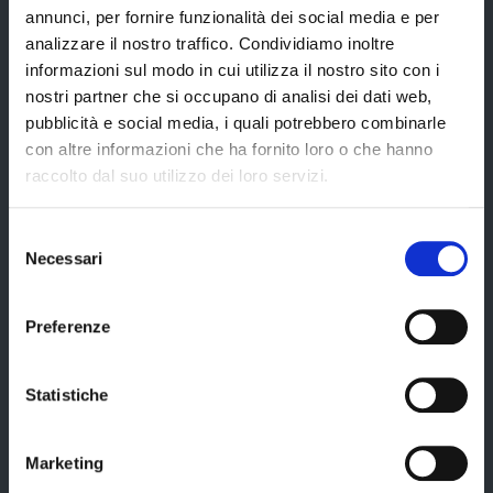
annunci, per fornire funzionalità dei social media e per
Servizi
analizzare il nostro traffico. Condividiamo inoltre
informazioni sul modo in cui utilizza il nostro sito con i
nostri partner che si occupano di analisi dei dati web,
pubblicità e social media, i quali potrebbero combinarle
Servizi online
con altre informazioni che ha fornito loro o che hanno
Modulistica
raccolto dal suo utilizzo dei loro servizi.
URP
Selezione
Strumenti di Tutela Amministrativa e Giurisdizionale
Necessari
del
Difensore Civico
consenso
Archivio e Biblioteca
Preferenze
Consigliera di Parità
Ufficio Associato del Contenzioso tributario e della consulenza fiscale
Statistiche
(UAC)
Servizi agli Enti pubblici del territorio
Marketing
Cerca uffici