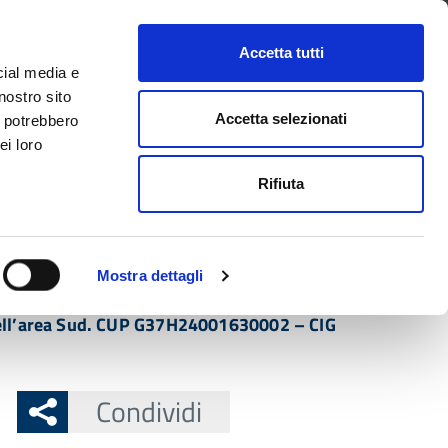
CONTATTI
URP
SERVIZI ONLINE
Accetta tutti
cial media e
Facebook
Twitter
Instagram
LinkedIn
Tel
Seguici su
nostro sito
Accetta selezionati
i potrebbero
ei loro
cerca nel sito
Rifiuta
 Territorio
Attuazione misure PNRR
Mostra dettagli
e Emilia Romagna. Delibera Cipess n. 19/2024.
li dell’area Sud. CUP G37H24001630002 – CIG
Condividi