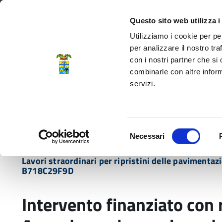
Regione Emilia-Romagna
Questo sito web utilizza i
Utilizziamo i cookie per pe
per analizzare il nostro tra
con i nostri partner che si
Provincia di Modena
combinarle con altre inform
servizi.
Amministrazione
Servizi
La P
Selezione
Necessari
del
Home
Bandi
Intervento finanziato con riso
consenso
Lavori straordinari per ripristini delle pavimenta
B718C29F9D
Intervento finanziato con