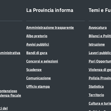
La Provincia informa
Temi e Fu
Amministrazione trasparente
Avvocatura
Albo pretorio
Bilanci e Poli
Avvisi pubblici
Istruzione
mministrativa
Bandi di gara
Lavori pubblic
Concorsi e selezioni
Pari Opportun
Scadenze
Violenza di g
Comunicazione
Polizia Provin
Ufficio stampa
Statistica
Contenzioso
Territorio
ulenza fiscale
Cultura e tur
ci del