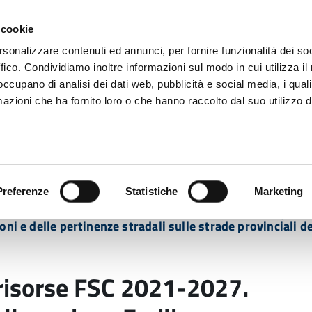
 cookie
rsonalizzare contenuti ed annunci, per fornire funzionalità dei so
ffico. Condividiamo inoltre informazioni sul modo in cui utilizza il 
 occupano di analisi dei dati web, pubblicità e social media, i qual
azioni che ha fornito loro o che hanno raccolto dal suo utilizzo d
rovincia informa
Temi e Funzioni
Enti e
Preferenze
Statistiche
Marketing
rse FSC 2021-2027. Accordo per la coesione della region
zioni e delle pertinenze stradali sulle strade provincia
 risorse FSC 2021-2027.