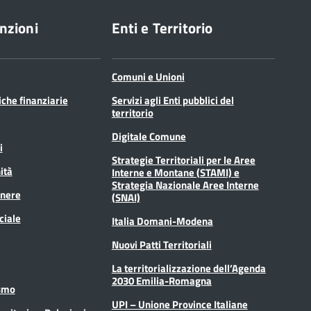
nzioni
Enti e Territorio
Comuni e Unioni
tiche finanziarie
Servizi agli Enti pubblici del
territorio
Digitale Comune
i
Strategie Territoriali per le Aree
ità
Interne e Montane (STAMI) e
Strategia Nazionale Aree Interne
enere
(SNAI)
ciale
Italia Domani-Modena
Nuovi Patti Territoriali
La territorializzazione dell’Agenda
2030 Emilia-Romagna
ismo
UPI – Unione Province Italiane