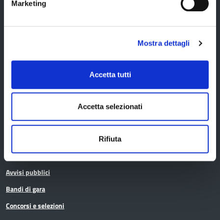
Marketing
Servizi agli Enti pubblici del territorio
Cerca uffici
Mostra dettagli
Cerca persone
Cerca atti
Accetta tutti
La Provincia informa
Accetta selezionati
Amministrazione trasparente
Rifiuta
Albo pretorio
Avvisi pubblici
Bandi di gara
Concorsi e selezioni