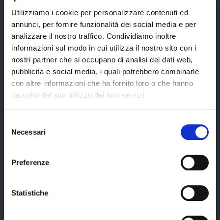
Utilizziamo i cookie per personalizzare contenuti ed
Certificazione di qualità
annunci, per fornire funzionalità dei social media e per
analizzare il nostro traffico. Condividiamo inoltre
informazioni sul modo in cui utilizza il nostro sito con i
Servizi
nostri partner che si occupano di analisi dei dati web,
pubblicità e social media, i quali potrebbero combinarle
con altre informazioni che ha fornito loro o che hanno
Servizi online
raccolto dal suo utilizzo dei loro servizi.
Modulistica
Selezione
URP
Necessari
del
Strumenti di Tutela Amministrativa e Giurisdizionale
consenso
Difensore Civico
Preferenze
Archivio e Biblioteca
Consigliera di Parità
Statistiche
Ufficio Associato del Contenzioso tributario e della consulenza fiscale
(UAC)