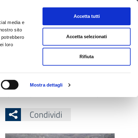
CONTATTI
URP
SERVIZI ONLINE
Accetta tutti
cial media e
Facebook
Twitter
Instagram
LinkedIn
Tel
Seguici su
nostro sito
Accetta selezionati
i potrebbero
ei loro
cerca nel sito
Rifiuta
 Territorio
Attuazione misure PNRR
Mostra dettagli
 Palagano Braglia chiede lo stato di emergenza
Condividi