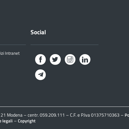
Social
izi Intranet
Facebook
Twitter
Instagram
LinkedIn
Telegram
41121 Modena – centr. 059.209.111 – C.F. e P.Iva 01375710363 –
Po
–
 legali
Copyright