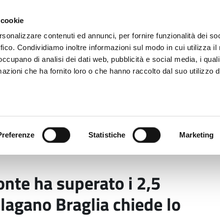
 cookie
rsonalizzare contenuti ed annunci, per fornire funzionalità dei so
ffico. Condividiamo inoltre informazioni sul modo in cui utilizza il 
 occupano di analisi dei dati web, pubblicità e social media, i qual
azioni che ha fornito loro o che hanno raccolto dal suo utilizzo d
rovincia informa
Temi e Funzioni
Enti e
Preferenze
Statistiche
Marketing
lo, il fronte ha superato i 2,5 chilometri. Il sindaco di
onte ha superato i 2,5
alagano Braglia chiede lo