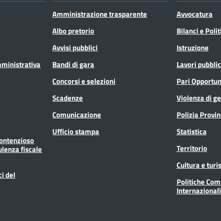
Amministrazione trasparente
Avvocatura
Albo pretorio
Bilanci e Poli
Avvisi pubblici
Istruzione
mministrativa
Bandi di gara
Lavori pubblic
Concorsi e selezioni
Pari Opportun
Scadenze
Violenza di g
Comunicazione
Polizia Provin
Ufficio stampa
Statistica
Contenzioso
Territorio
ulenza fiscale
Cultura e tur
ci del
Politiche Com
Internazionali