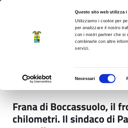
Regione Emilia-Romagna
Questo sito web utilizza i
Utilizziamo i cookie per pe
per analizzare il nostro tra
con i nostri partner che si
Provincia di Modena
combinarle con altre inform
servizi.
Amministrazione
Servizi
La P
Selezione
Necessari
del
Home
Comunicati stampa
Frana di Boccassuo
consenso
Frana di Boccassuolo, il fr
chilometri. Il sindaco di P