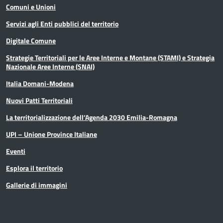
Comuni e Unioni
Servizi agli Enti pubblici del territorio
Digitale Comune
Strategie Territoriali per le Aree Interne e Montane (STAMI) e Strategia
Nazionale Aree Interne (SNAI)
Italia Domani-Modena
Nuovi Patti Territoriali
La territorializzazione dell’Agenda 2030 Emilia-Romagna
UPI – Unione Province Italiane
Eventi
Esplora il territorio
Gallerie di immagini