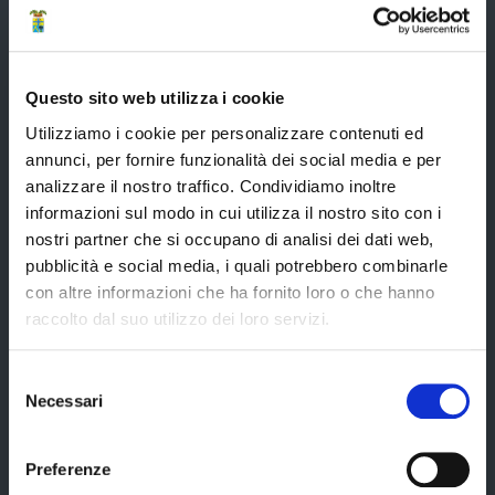
Elezioni del Presidente della Provincia del 28/01/2023
Elezioni provinciali – Archivio
Atti generali
Questo sito web utilizza i cookie
Uffici e orari
Utilizziamo i cookie per personalizzare contenuti ed
annunci, per fornire funzionalità dei social media e per
Trasparenza – anticorruzione
analizzare il nostro traffico. Condividiamo inoltre
CUG – Comitato Unico di Garanzia per le Pari Opportunità
informazioni sul modo in cui utilizza il nostro sito con i
nostri partner che si occupano di analisi dei dati web,
Certificazione di qualità
pubblicità e social media, i quali potrebbero combinarle
con altre informazioni che ha fornito loro o che hanno
raccolto dal suo utilizzo dei loro servizi.
Servizi
Selezione
Necessari
del
Servizi online
consenso
Modulistica
Preferenze
URP