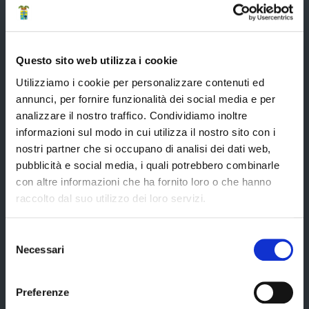
Elezioni del Presidente della Provincia del 28/01/2023
Elezioni provinciali – Archivio
Atti generali
Questo sito web utilizza i cookie
Uffici e orari
Utilizziamo i cookie per personalizzare contenuti ed
annunci, per fornire funzionalità dei social media e per
Trasparenza – anticorruzione
analizzare il nostro traffico. Condividiamo inoltre
CUG – Comitato Unico di Garanzia per le Pari Opportunità
informazioni sul modo in cui utilizza il nostro sito con i
nostri partner che si occupano di analisi dei dati web,
Certificazione di qualità
pubblicità e social media, i quali potrebbero combinarle
con altre informazioni che ha fornito loro o che hanno
raccolto dal suo utilizzo dei loro servizi.
Servizi
Selezione
Necessari
del
Servizi online
consenso
Modulistica
Preferenze
URP