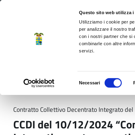
Regione Emilia-Romagna
Questo sito web utilizza i
Utilizziamo i cookie per pe
per analizzare il nostro tra
con i nostri partner che si
Provincia di Modena
combinarle con altre inform
servizi.
Amministrazione
Servizi
La P
Selezione
Necessari
del
Home
Normativa
CCDI del 10/12/2024 “Cont
consenso
Contratto Collettivo Decentrato Integrato d
CCDI del 10/12/2024 “Cont