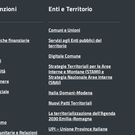
nzioni
Enti e Territorio
Comuni e Unioni
tiche finanziarie
Servizi agli Enti pubblici del
territorio
Digitale Comune
i
Strategie Territoriali per le Aree
ità
Interne e Montane (STAMI) e
Strategia Nazionale Aree Interne
enere
(SNAI)
ciale
Italia Domani-Modena
Nuovi Patti Territoriali
La territorializzazione dell’Agenda
2030 Emilia-Romagna
ismo
UPI – Unione Province Italiane
unitarie e Relazioni