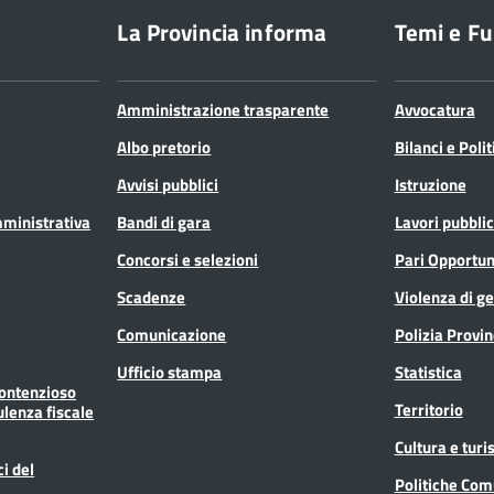
La Provincia informa
Temi e Fu
Amministrazione trasparente
Avvocatura
Albo pretorio
Bilanci e Poli
Avvisi pubblici
Istruzione
mministrativa
Bandi di gara
Lavori pubblic
Concorsi e selezioni
Pari Opportun
Scadenze
Violenza di g
Comunicazione
Polizia Provin
Ufficio stampa
Statistica
Contenzioso
Territorio
ulenza fiscale
Cultura e tur
ci del
Politiche Com