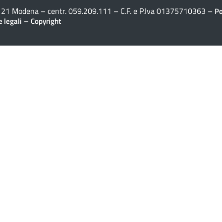
41121 Modena – centr. 059.209.111 – C.F. e P.Iva 01375710363 –
Po
–
 legali
Copyright