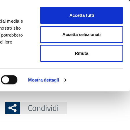
CONTATTI
URP
SERVIZI ONLINE
Accetta tutti
cial media e
Facebook
Twitter
Instagram
LinkedIn
Tel
Seguici su
nostro sito
Accetta selezionati
i potrebbero
ei loro
cerca nel sito
Rifiuta
 Territorio
Attuazione misure PNRR
Mostra dettagli
 ed economica per l’anno 2024” – Dipendenti
Condividi