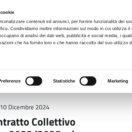
 cookie
rsonalizzare contenuti ed annunci, per fornire funzionalità dei so
ffico. Condividiamo inoltre informazioni sul modo in cui utilizza il 
 occupano di analisi dei dati web, pubblicità e social media, i qual
azioni che ha fornito loro o che hanno raccolto dal suo utilizzo d
rovincia informa
Temi e Funzioni
Enti e
Preferenze
Statistiche
Marketing
ratto Collettivo Integrativo parte normativa 2023/2025
el 10 Dicembre 2024
ratto Collettivo