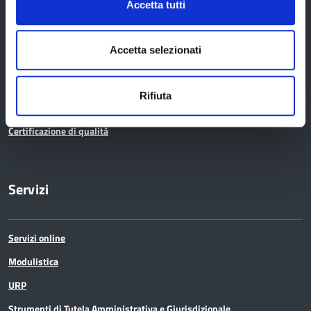
Accetta tutti
Elezioni provinciali – Archivio
Atti generali
Accetta selezionati
Uffici e orari
Trasparenza – anticorruzione
Rifiuta
CUG – Comitato Unico di Garanzia per le Pari Opportunità
Certificazione di qualità
Servizi
Servizi online
Modulistica
URP
Strumenti di Tutela Amministrativa e Giurisdizionale