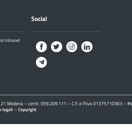
Social
izi Intranet
Facebook
Twitter
Instagram
LinkedIn
Telegram
41121 Modena – centr. 059.209.111 – C.F. e P.Iva 01375710363 –
Po
–
 legali
Copyright