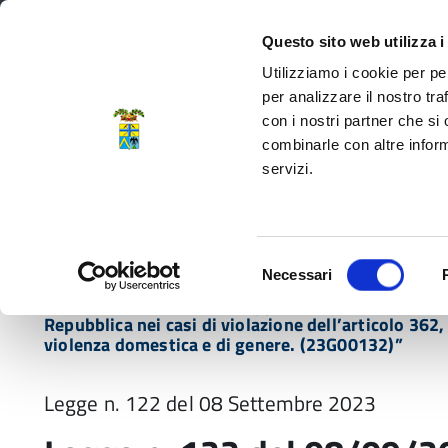
Regione Emilia-Romagna
Questo sito web utilizza i
Utilizziamo i cookie per pe
per analizzare il nostro tra
con i nostri partner che si
Provincia di Modena
combinarle con altre inform
servizi.
Amministrazione
Servizi
La P
Selezione
Necessari
del
Home
Normativa
Legge n. 122 del 08/09/202
consenso
Repubblica nei casi di violazione dell’articolo 362
violenza domestica e di genere. (23G00132)”
Legge n. 122 del 08 Settembre 2023