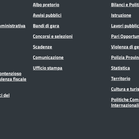
Albo pretorio
Bilanci e Poli
Avvisi pubblici
Istruzione
mministrativa
Bandi di gara
Lavori pubblic
Concorsi e selezioni
Pari Opportun
Scadenze
Violenza di g
Comunicazione
Polizia Provin
Ufficio stampa
Statistica
Contenzioso
Territorio
ulenza fiscale
Cultura e tur
ci del
Politiche Com
Internazionali