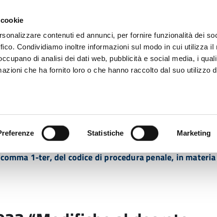
 cookie
rsonalizzare contenuti ed annunci, per fornire funzionalità dei so
ffico. Condividiamo inoltre informazioni sul modo in cui utilizza il 
 occupano di analisi dei dati web, pubblicità e social media, i qual
azioni che ha fornito loro o che hanno raccolto dal suo utilizzo d
rovincia informa
Temi e Funzioni
Enti e
Preferenze
Statistiche
Marketing
3 “Modifiche al decreto legislativo 20 febbraio 2006, n. 
, comma 1-ter, del codice di procedura penale, in materia