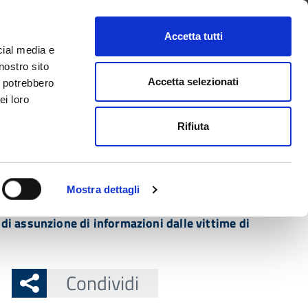
CONTATTI
URP
SERVIZI ONLINE
Accetta tutti
cial media e
Facebook
Twitter
Instagram
LinkedIn
Tel
Seguici su
nostro sito
Accetta selezionati
i potrebbero
ei loro
cerca nel sito
Rifiuta
 Territorio
Attuazione misure PNRR
Mostra dettagli
106, concernenti i poteri del procuratore della
 di assunzione di informazioni dalle vittime di
Condividi