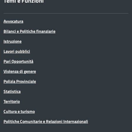
Temi e Funzioni
Avvocatura
Bilanci e Politiche finanziarie
Istruzione
Lavori pubblici
Pari Opportunità
Violenza di genere
Polizia Provinciale
Statistica
Territorio
Cultura e turismo
Politiche Comunitarie e Relazioni Internazionali