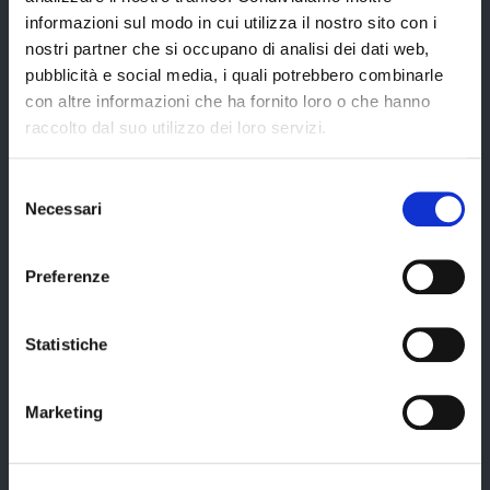
informazioni sul modo in cui utilizza il nostro sito con i
Servizi online
nostri partner che si occupano di analisi dei dati web,
Modulistica
pubblicità e social media, i quali potrebbero combinarle
con altre informazioni che ha fornito loro o che hanno
URP
raccolto dal suo utilizzo dei loro servizi.
Strumenti di Tutela Amministrativa e Giurisdizionale
Difensore Civico
Selezione
Necessari
del
Archivio e Biblioteca
consenso
Consigliera di Parità
Preferenze
Ufficio Associato del Contenzioso tributario e della consulenza fiscale
(UAC)
Statistiche
Servizi agli Enti pubblici del territorio
Cerca uffici
Marketing
Cerca persone
Cerca atti