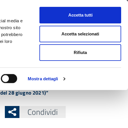
CONTATTI
URP
SERVIZI ONLINE
Accetta tutti
cial media e
Facebook
Twitter
Instagram
LinkedIn
Tel
Seguici su
nostro sito
Accetta selezionati
i potrebbero
ei loro
cerca nel sito
Rifiuta
 Territorio
Attuazione misure PNRR
Mostra dettagli
onale contro la violenza di genere ai sensi
1 del 28 giugno 2021)”
Condividi