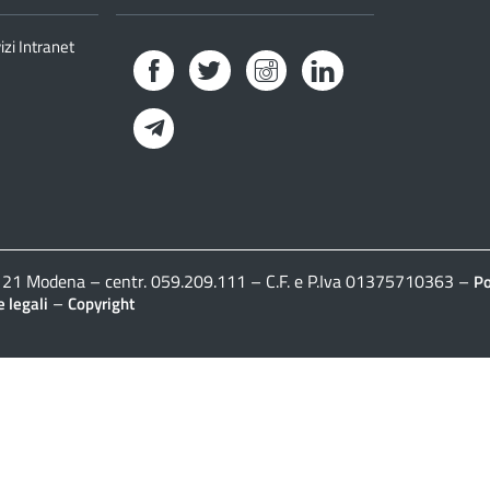
izi Intranet
Facebook
Twitter
Instagram
LinkedIn
Telegram
41121 Modena – centr. 059.209.111 – C.F. e P.Iva 01375710363 –
Po
–
 legali
Copyright