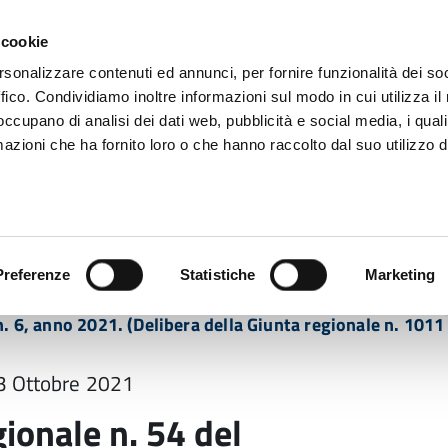
 cookie
rsonalizzare contenuti ed annunci, per fornire funzionalità dei so
ffico. Condividiamo inoltre informazioni sul modo in cui utilizza il 
 occupano di analisi dei dati web, pubblicità e social media, i qual
azioni che ha fornito loro o che hanno raccolto dal suo utilizzo d
rovincia informa
Temi e Funzioni
Enti e
Preferenze
Statistiche
Marketing
onale n. 54 del 12/10/2021 “Approvazione del piano regi
n. 6, anno 2021. (Delibera della Giunta regionale n. 101
13 Ottobre 2021
ionale n. 54 del