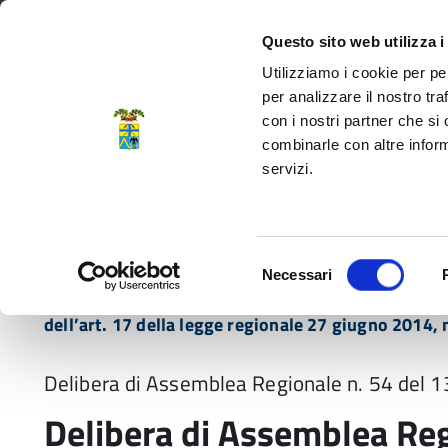
Regione Emilia-Romagna
Questo sito web utilizza i
Utilizziamo i cookie per pe
per analizzare il nostro tra
con i nostri partner che si
Provincia di Modena
combinarle con altre inform
servizi.
Amministrazione
Servizi
La P
Selezione
Necessari
del
Home
Normativa
Delibera di Assemblea Regi
consenso
dell’art. 17 della legge regionale 27 giugno 2014, 
Delibera di Assemblea Regionale n. 54 del 
Delibera di Assemblea Reg