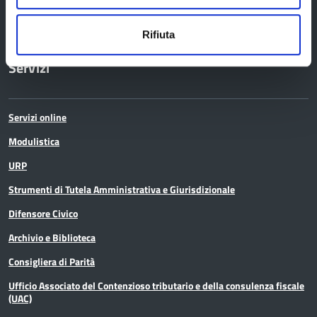
Certificazione di qualità
Rifiuta
Servizi
Servizi online
Modulistica
URP
Strumenti di Tutela Amministrativa e Giurisdizionale
Difensore Civico
Archivio e Biblioteca
Consigliera di Parità
Ufficio Associato del Contenzioso tributario e della consulenza fiscale
(UAC)