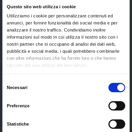
Trasparenza – anticorruzione
Questo sito web utilizza i cookie
CUG – Comitato Unico di Garanzia per le Pari Opportunità
Utilizziamo i cookie per personalizzare contenuti ed
annunci, per fornire funzionalità dei social media e per
Certificazione di qualità
analizzare il nostro traffico. Condividiamo inoltre
informazioni sul modo in cui utilizza il nostro sito con i
nostri partner che si occupano di analisi dei dati web,
Servizi
pubblicità e social media, i quali potrebbero combinarle
con altre informazioni che ha fornito loro o che hanno
raccolto dal suo utilizzo dei loro servizi.
Servizi online
Modulistica
Selezione
Necessari
del
URP
consenso
Strumenti di Tutela Amministrativa e Giurisdizionale
Preferenze
Difensore Civico
Archivio e Biblioteca
Statistiche
Consigliera di Parità