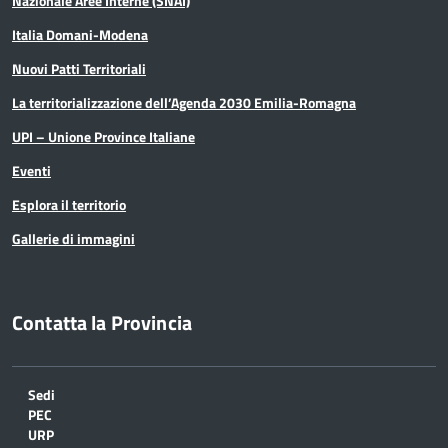
Nazionale Aree Interne (SNAI)
Italia Domani-Modena
Nuovi Patti Territoriali
La territorializzazione dell’Agenda 2030 Emilia-Romagna
UPI – Unione Province Italiane
Eventi
Esplora il territorio
Gallerie di immagini
Contatta la Provincia
Sedi
PEC
URP