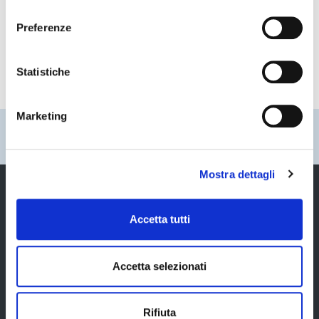
consenso
rendicontazione PNRR
Preferenze
Attuazione progetti PNRR
Statistiche
Marketing
Pubblicato: 30 Maggio 2007
—
Ultima modifica: 12 Settembre 2023
Mostra dettagli
Accetta tutti
Provincia di Modena
Accetta selezionati
Rifiuta