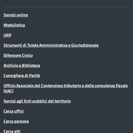
Servizi online
Modulistica
URP
Strumenti di Tutela Amministrativa e Giurisdizionale
Difensore Civico
Archivio e Biblioteca
Consigliera di Parità
Ufficio Associato del Contenzioso tributario e della consulenza fiscale
(UAC)
Servizi agli Enti pubblici del territorio
Cerca uffici
Cerca persone
Cerca atti