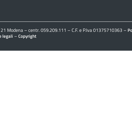
41121 Modena – centr. 059.209.111 – C.F. e P.Iva 01375710363 –
Po
–
 legali
Copyright