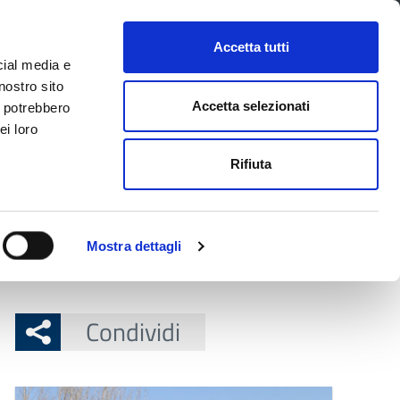
CONTATTI
URP
SERVIZI ONLINE
Accetta tutti
cial media e
Facebook
Twitter
Instagram
LinkedIn
Tel
Seguici su
nostro sito
Accetta selezionati
i potrebbero
ei loro
cerca nel sito
Rifiuta
 Territorio
Attuazione misure PNRR
Mostra dettagli
nte attività di controllo.
Condividi