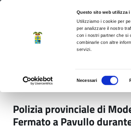
Regione Emilia-Romagna
Questo sito web utilizza i
Utilizziamo i cookie per pe
per analizzare il nostro tra
con i nostri partner che si
Provincia di Modena
combinarle con altre inform
servizi.
Amministrazione
Servizi
La P
Selezione
Necessari
del
Home
Comunicati stampa
Polizia provincial
consenso
Polizia provinciale di Mo
Fermato a Pavullo durante 