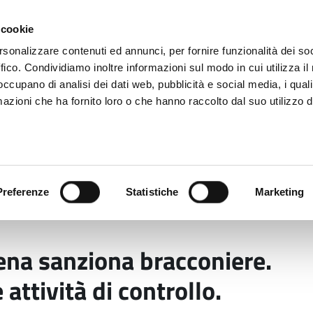
 cookie
rsonalizzare contenuti ed annunci, per fornire funzionalità dei so
ffico. Condividiamo inoltre informazioni sul modo in cui utilizza il 
 occupano di analisi dei dati web, pubblicità e social media, i qual
azioni che ha fornito loro o che hanno raccolto dal suo utilizzo d
rovincia informa
Temi e Funzioni
Enti e
Preferenze
Statistiche
Marketing
e di Modena sanziona bracconiere. Fermato a Pavullo dura
dena sanziona bracconiere.
attività di controllo.