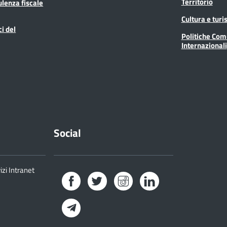
Territorio
ulenza fiscale
Cultura e tur
ci del
Politiche Com
Internazionali
Social
izi Intranet
Facebook
Twitter
Instagram
LinkedIn
Telegram