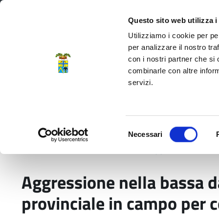
Regione Emilia-Romagna
Questo sito web utilizza i
Utilizziamo i cookie per pe
per analizzare il nostro tra
con i nostri partner che si
Provincia di Modena
combinarle con altre inform
servizi.
Amministrazione
Servizi
La P
Selezione
Necessari
del
Home
Comunicati stampa
Aggressione nella 
consenso
Aggressione nella bassa da 
provinciale in campo per c