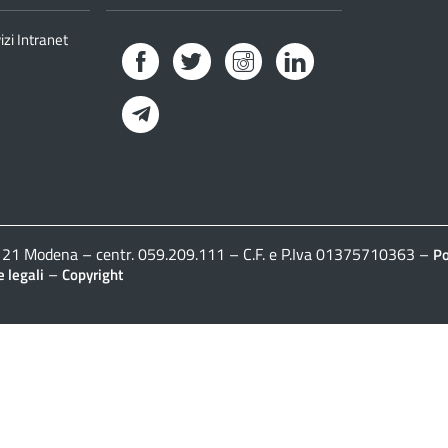
izi Intranet
Facebook
Twitter
Instagram
LinkedIn
Telegram
41121 Modena – centr. 059.209.111 – C.F. e P.Iva 01375710363 –
Po
–
 legali
Copyright