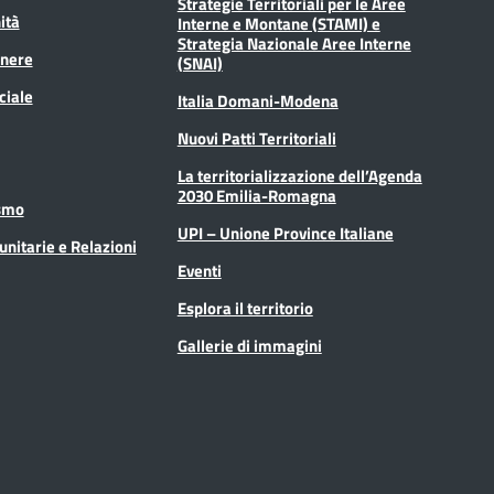
Strategie Territoriali per le Aree
ità
Interne e Montane (STAMI) e
Strategia Nazionale Aree Interne
enere
(SNAI)
ciale
Italia Domani-Modena
Nuovi Patti Territoriali
La territorializzazione dell’Agenda
2030 Emilia-Romagna
ismo
UPI – Unione Province Italiane
unitarie e Relazioni
Eventi
Esplora il territorio
Gallerie di immagini