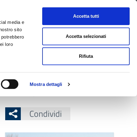
CONTATTI
URP
SERVIZI ONLINE
Accetta tutti
cial media e
Facebook
Twitter
Instagram
LinkedIn
Tel
Seguici su
nostro sito
Accetta selezionati
i potrebbero
ei loro
cerca nel sito
Rifiuta
 Territorio
Attuazione misure PNRR
Mostra dettagli
o per cercare gli animali
Condividi