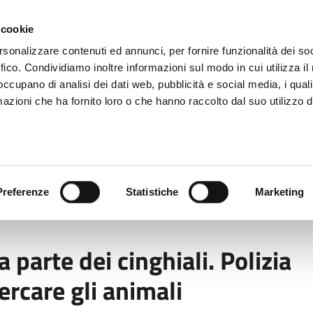
 cookie
rsonalizzare contenuti ed annunci, per fornire funzionalità dei so
ffico. Condividiamo inoltre informazioni sul modo in cui utilizza il 
 occupano di analisi dei dati web, pubblicità e social media, i qual
azioni che ha fornito loro o che hanno raccolto dal suo utilizzo d
rovincia informa
Temi e Funzioni
Enti e
Preferenze
Statistiche
Marketing
bassa da parte dei cinghiali. Polizia provinciale in camp
parte dei cinghiali. Polizia
ercare gli animali