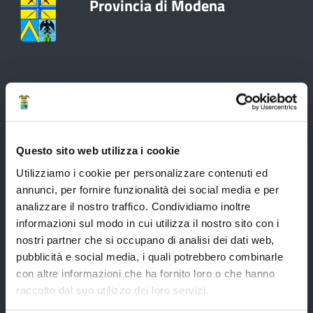
Provincia di Modena
Amministrazione
Organi di governo
Questo sito web utilizza i cookie
Elezioni Provinciali del 29/09/2024
Utilizziamo i cookie per personalizzare contenuti ed
Elezioni del Presidente della Provincia del 28/01/2023
annunci, per fornire funzionalità dei social media e per
analizzare il nostro traffico. Condividiamo inoltre
Elezioni provinciali – Archivio
informazioni sul modo in cui utilizza il nostro sito con i
Atti generali
nostri partner che si occupano di analisi dei dati web,
pubblicità e social media, i quali potrebbero combinarle
Uffici e orari
con altre informazioni che ha fornito loro o che hanno
Trasparenza – anticorruzione
raccolto dal suo utilizzo dei loro servizi.
CUG – Comitato Unico di Garanzia per le Pari Opportunità