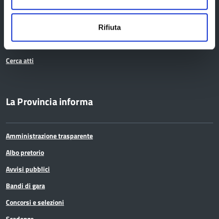
Servizi agli Enti pubblici del territorio
Cerca uffici
Rifiuta
Cerca persone
Cerca atti
La Provincia informa
Amministrazione trasparente
Albo pretorio
Avvisi pubblici
Bandi di gara
Concorsi e selezioni
Scadenze