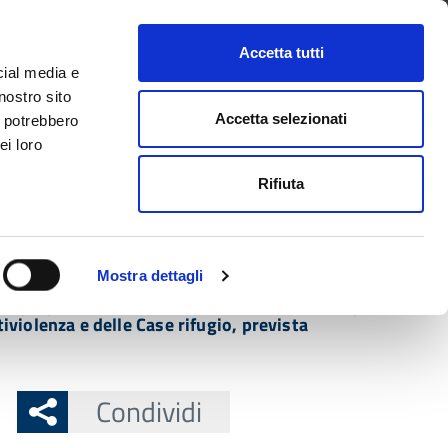
CONTATTI
URP
SERVIZI ONLINE
Accetta tutti
cial media e
Facebook
Twitter
Instagram
LinkedIn
Tel
Seguici su
nostro sito
Accetta selezionati
i potrebbero
ei loro
cerca nel sito
Rifiuta
 Territorio
Attuazione misure PNRR
Mostra dettagli
5 giugno 2003, n. 131, tra il Governo e le regioni,
iviolenza e delle Case rifugio, prevista
Condividi