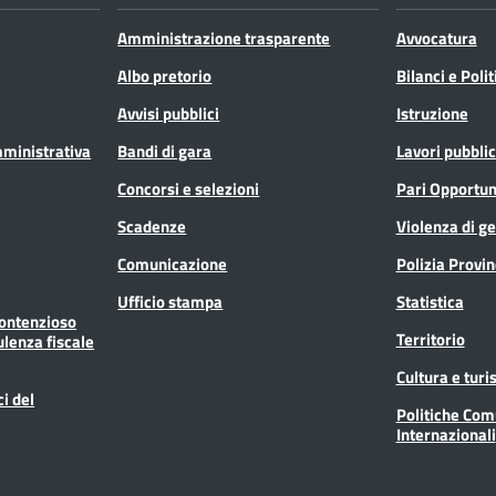
Amministrazione trasparente
Avvocatura
Albo pretorio
Bilanci e Poli
Avvisi pubblici
Istruzione
mministrativa
Bandi di gara
Lavori pubblic
Concorsi e selezioni
Pari Opportun
Scadenze
Violenza di g
Comunicazione
Polizia Provin
Ufficio stampa
Statistica
Contenzioso
Territorio
ulenza fiscale
Cultura e tur
ci del
Politiche Com
Internazionali