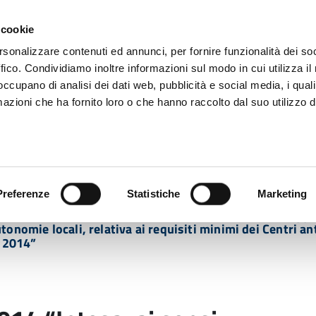
 cookie
rsonalizzare contenuti ed annunci, per fornire funzionalità dei so
ffico. Condividiamo inoltre informazioni sul modo in cui utilizza il 
 occupano di analisi dei dati web, pubblicità e social media, i qual
azioni che ha fornito loro o che hanno raccolto dal suo utilizzo d
rovincia informa
Temi e Funzioni
Enti e
Preferenze
Statistiche
Marketing
4 “Intesa, ai sensi dell’articolo 8, comma 6, della legge 
onomie locali, relativa ai requisiti minimi dei Centri ant
o 2014”