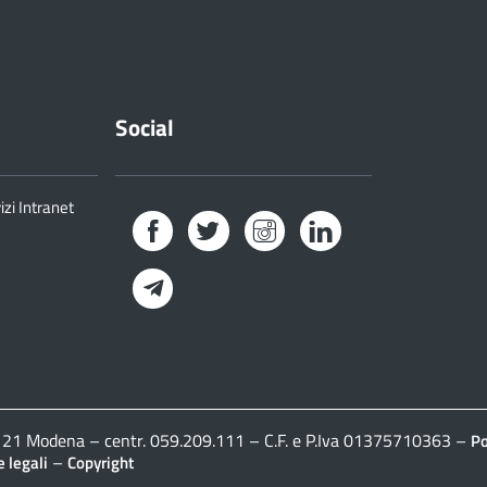
Social
izi Intranet
Facebook
Twitter
Instagram
LinkedIn
Telegram
41121 Modena – centr. 059.209.111 – C.F. e P.Iva 01375710363 –
Po
–
 legali
Copyright