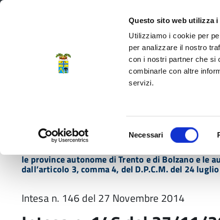
Regione Emilia-Romagna
Questo sito web utilizza i
Utilizziamo i cookie per pe
per analizzare il nostro tra
con i nostri partner che si
Provincia di Modena
combinarle con altre inform
servizi.
Amministrazione
Servizi
La P
Selezione
Necessari
del
Home
Normativa
Intesa n. 146 del 27/11/201
consenso
le province autonome di Trento e di Bolzano e le aut
dall’articolo 3, comma 4, del D.P.C.M. del 24 lugli
Intesa n. 146 del 27 Novembre 2014