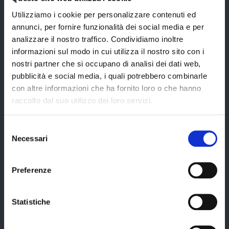
CUG – Comitato Unico di Garanzia per le Pari Opportunità
Utilizziamo i cookie per personalizzare contenuti ed
Certificazione di qualità
annunci, per fornire funzionalità dei social media e per
analizzare il nostro traffico. Condividiamo inoltre
informazioni sul modo in cui utilizza il nostro sito con i
Servizi
nostri partner che si occupano di analisi dei dati web,
pubblicità e social media, i quali potrebbero combinarle
con altre informazioni che ha fornito loro o che hanno
Servizi online
raccolto dal suo utilizzo dei loro servizi.
Modulistica
Selezione
URP
Necessari
del
Strumenti di Tutela Amministrativa e Giurisdizionale
consenso
Difensore Civico
Preferenze
Archivio e Biblioteca
Consigliera di Parità
Statistiche
Ufficio Associato del Contenzioso tributario e della consulenza fiscale
(UAC)