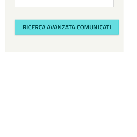
Attività Amministrativa
RICERCA AVANZATA COMUNICATI
Avvocatura
Bilancio e politiche
finanziarie
CTSS
Cultura e turismo
Economia
Enti e Istituzioni