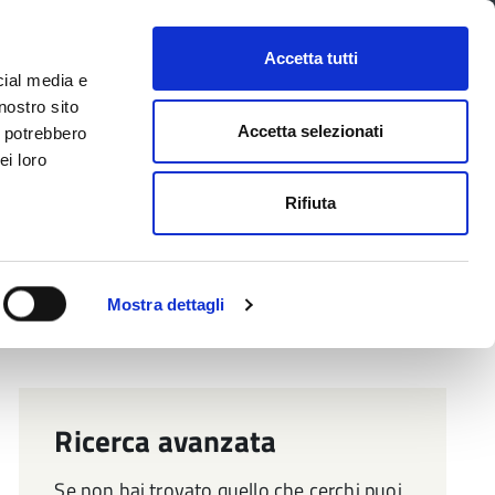
CONTATTI
URP
SERVIZI ONLINE
Accetta tutti
cial media e
Facebook
Twitter
Instagram
LinkedIn
Tel
Seguici su
nostro sito
Accetta selezionati
i potrebbero
ei loro
cerca nel sito
Rifiuta
 Territorio
Attuazione misure PNRR
Mostra dettagli
Ricerca avanzata
Se non hai trovato quello che cerchi puoi