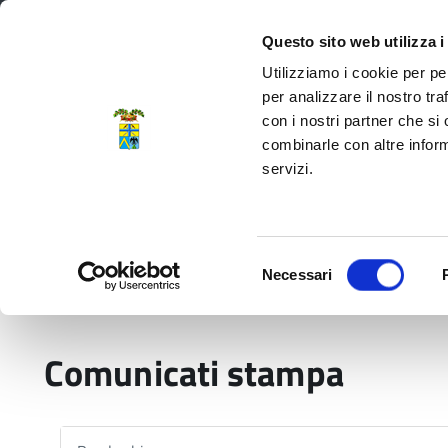
Regione Emilia-Romagna
Questo sito web utilizza i
Utilizziamo i cookie per pe
per analizzare il nostro tra
con i nostri partner che si
Provincia di Modena
combinarle con altre inform
servizi.
Amministrazione
Servizi
La P
Selezione
Necessari
del
Home
Comunicati stampa
consenso
Comunicati stampa