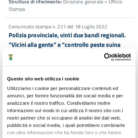
Struttura di riferimento:
Direzione generale > Ufficio
Stampa
Comunicato stampa n. 221 del 18 Luglio 2022
Polizia provinciale, vinti due bandi regionali.
“Vicini alla gente” e “controllo peste suina
africana”
Potenziare una metodologia di lavoro per una nuova forma
specializzata di controllo del territorio e di soccorso nei
territori montani e l’uso di misure innovative e
Questo sito web utilizza i cookie
tecnologicamente avanzate nel contenimento della peste
Utilizziamo i cookie per personalizzare contenuti ed
suina africana e per contrastarne la diffusione sul
annunci, per fornire funzionalità dei social media e per
territorio regionale. Sono questi i contenuti dei due
analizzare il nostro traffico. Condividiamo inoltre
progetti con cui la polizia locale della […]
informazioni sul modo in cui utilizza il nostro sito con i
Struttura di riferimento:
Direzione generale > Ufficio
nostri partner che si occupano di analisi dei dati web,
Stampa
pubblicità e social media, i quali potrebbero combinarle
con altre informazioni che ha fornito loro o che hanno