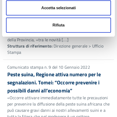
La Provincia ha rinnovato nei giorni scorsi la convenzione
con il Centro fauna selvatica Il Pettirosso di Modena per il
Accetta selezionati
recupero delle carcasse degli animali selvatici sul suolo
pubblico; il provvedimento scaturisce dal trasferimento nel
Rifiuta
2019 di questa competenza dalla Regione alla Provincia
stessa. Come sottolinea Gian Domenico Tomei, presidente
della Provincia, «tra le novità […]
Struttura di riferimento:
Direzione generale > Ufficio
Stampa
Comunicato stampa n. 9 del 10 Gennaio 2022
Peste suina, Regione attiva numero per le
segnalazioni. Tomei: “Occorre prevenire i
possibili danni all’economia”
«Occorre attivare immediatamente tutte le precauzioni
per prevenire la diffusione della peste suina africana che
può causare gravi danni ai nostri allevamenti suini e a
tutta la filiera che nel modenese è un settore