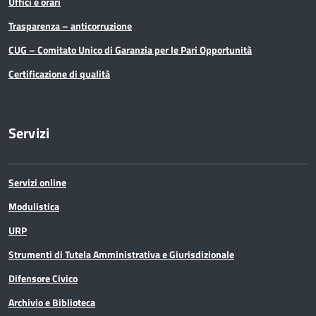
Pari Opportunità
Uffici e orari
Trasparenza – anticorruzione
Partecipazioni Societarie
CUG – Comitato Unico di Garanzia per le Pari Opportunità
Personale
Certificazione di qualità
PNRR
Servizi
Polizia Provinciale
Scuola
Servizi online
Sociale e salute
Modulistica
URP
Sport
Strumenti di Tutela Amministrativa e Giurisdizionale
Statistica
Difensore Civico
Archivio e Biblioteca
Terremoto