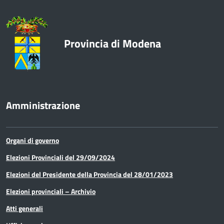
Enti e Istituzioni
Europa e Relazioni internazionali
Provincia di Modena
Formazione
Innovazione - Informatica -
Telematica
Amministrazione
Lavori pubblici e acquisto di beni e
servizi
Organi di governo
Lavoro
Elezioni Provinciali del 29/09/2024
Elezioni del Presidente della Provincia del 28/01/2023
Media e comunicazione
Elezioni provinciali – Archivio
Organi di governo
Atti generali