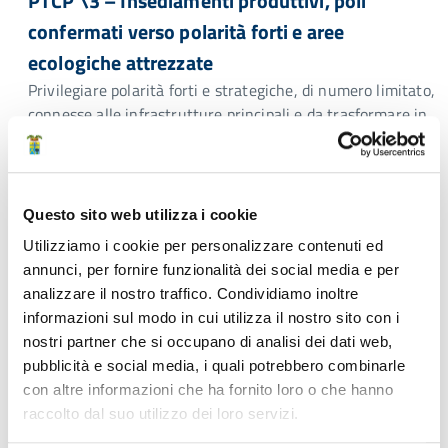
PTCP \3 – Insediamenti produttivi, poli
confermati verso polarità forti e aree
ecologiche attrezzate
Privilegiare polarità forti e strategiche, di numero limitato,
connesse alle infrastrutture principali e da trasformare in
aree ecologicamente attrezzate. E’ l’orientamento assunto
dal Ptcp rispetto alle scelte insediative per il sistema
produttivo. Oggi il territorio provinciale ha ben 236 ambiti
produttivi, che occupano complessivamente 21.791 ettari
Questo sito web utilizza i cookie
di terreno. La scelta strategica è quella di confermare […]
Utilizziamo i cookie per personalizzare contenuti ed
Struttura di riferimento:
Direzione generale > Ufficio
annunci, per fornire funzionalità dei social media e per
Stampa
analizzare il nostro traffico. Condividiamo inoltre
informazioni sul modo in cui utilizza il nostro sito con i
Comunicato stampa n. 300 del 18 Marzo 2009
nostri partner che si occupano di analisi dei dati web,
PTCP \2 – Accolta circa la metà delle
pubblicità e social media, i quali potrebbero combinarle
con altre informazioni che ha fornito loro o che hanno
osservazioni Maletti: “piano rafforzato, più
raccolto dal suo utilizzo dei loro servizi.
spinta per energia”