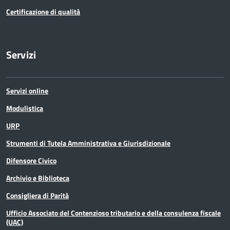
Personale
Certificazione di qualità
PNRR
Servizi
Polizia Provinciale
Scuola
Servizi online
Sociale e salute
Modulistica
URP
Sport
Strumenti di Tutela Amministrativa e Giurisdizionale
Statistica
Difensore Civico
Archivio e Biblioteca
Terremoto
Consigliera di Parità
Territorio
Ufficio Associato del Contenzioso tributario e della consulenza fiscale
(UAC)
Ufficio relazioni con il pubblico