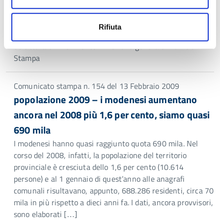
97,2 per cento degli intervistati; per otto su dieci il livello
della qualità dell’aria è accettabile (nell’area del capoluogo
Rifiuta
il giudizio positivo […]
Struttura di riferimento:
Direzione generale > Ufficio
Stampa
Comunicato stampa n. 154 del 13 Febbraio 2009
popolazione 2009 – i modenesi aumentano
ancora nel 2008 più 1,6 per cento, siamo quasi
690 mila
I modenesi hanno quasi raggiunto quota 690 mila. Nel
corso del 2008, infatti, la popolazione del territorio
provinciale è cresciuta dello 1,6 per cento (10.614
persone) e al 1 gennaio di quest’anno alle anagrafi
comunali risultavano, appunto, 688.286 residenti, circa 70
mila in più rispetto a dieci anni fa. I dati, ancora provvisori,
sono elaborati […]