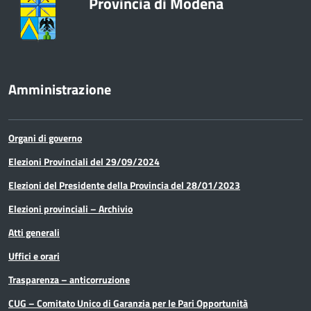
Provincia di Modena
Formazione
Innovazione - Informatica -
Telematica
Amministrazione
Lavori pubblici e acquisto di beni e
servizi
Organi di governo
Lavoro
Elezioni Provinciali del 29/09/2024
Elezioni del Presidente della Provincia del 28/01/2023
Media e comunicazione
Elezioni provinciali – Archivio
Organi di governo
Atti generali
Pari Opportunità
Uffici e orari
Trasparenza – anticorruzione
Partecipazioni Societarie
CUG – Comitato Unico di Garanzia per le Pari Opportunità